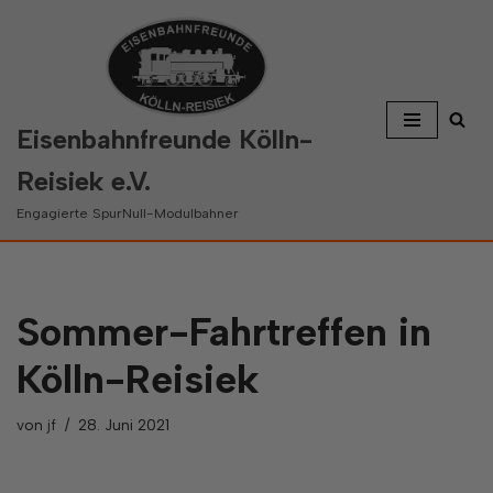
Zum
Inhalt
springen
Eisenbahnfreunde Kölln-
Reisiek e.V.
Engagierte SpurNull-Modulbahner
Sommer-Fahrtreffen in
Kölln-Reisiek
von
jf
28. Juni 2021