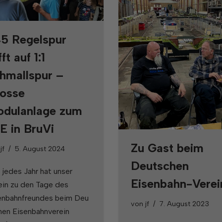
45 Regelspur
fft auf 1:1
hmallspur –
osse
dulanlage zum
E in BruVi
Zu Gast beim
n
jf
5. August 2024
Deutschen
 jedes Jahr hat unser
Eisenbahn-Verei
ein zu den Tage des
enbahnfreundes beim Deu
von
jf
7. August 2023
hen Eisenbahnverein