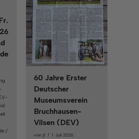
Fr.
.26
nd
nde
60 Jahre Erster
ung
Deutscher
n
DEV-
Museumsverein
ind
Bruchhausen-
ell
Vilsen (DEV)
e /
von
jf
1. Juli 2026