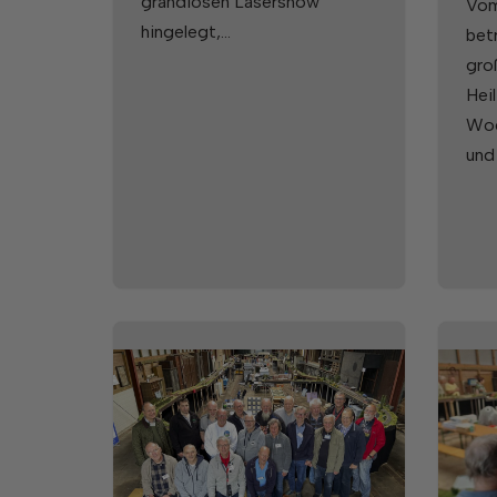
grandiosen Lasershow
Vom
hingelegt,…
betr
gro
Heil
Woc
und