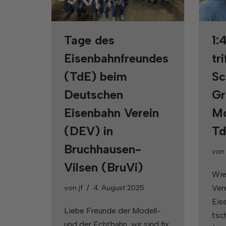
Tage des
1:
Eisenbahnfreundes
tri
(TdE) beim
Sc
Deutschen
Gr
Eisenbahn Verein
Mo
(DEV) in
Td
Bruchhausen-
vo
Vilsen (BruVi)
Wie
von
jf
4. August 2025
Ver
Eis
Liebe Freunde der Modell-
tsc
und der Echtbahn, wir sind fix