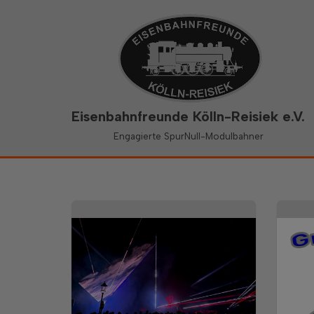
Zum
Inhalt
springen
Eisenbahnfreunde Kölln-Reisiek e.V.
Engagierte SpurNull-Modulbahner