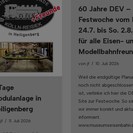
60 Jahre DEV –
Festwoche vom 
24.7. bis So. 2.8
für alle Eisen- u
Modellbahnfreu
von
jf
10. Juli 2026
Weil die endgültige Plan
noch nicht abgeschlosse
Tage
ist, verlinke ich hier die 
dulanlage in
Site zur Festwoche. So s
iligenberg
wir immer korekt und aktu
informiert.
n
jf
11. Juli 2026
www.museumseisenbahn.d