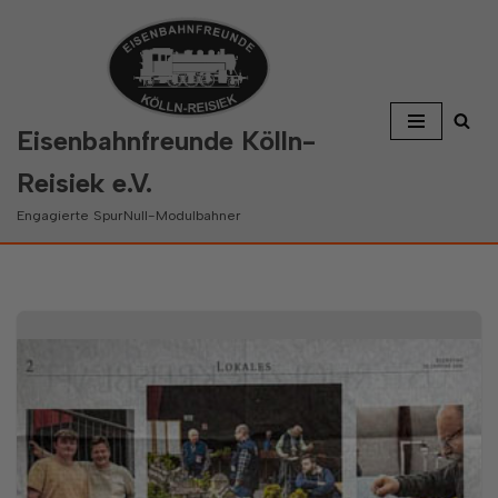
Zum
Inhalt
springen
Eisenbahnfreunde Kölln-
Reisiek e.V.
Engagierte SpurNull-Modulbahner