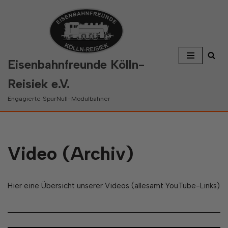
Zum
Inhalt
springen
Eisenbahnfreunde Kölln-
Reisiek e.V.
Engagierte SpurNull-Modulbahner
Video (Archiv)
Hier eine Übersicht unserer Videos (allesamt YouTube-Links)