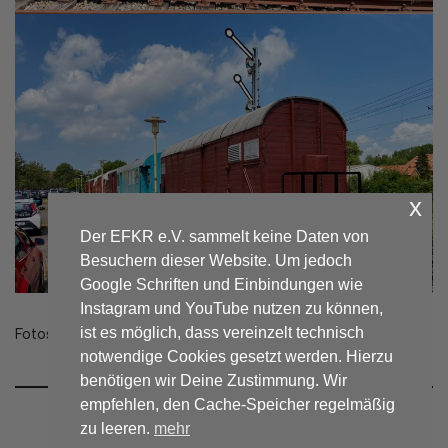
x
Der EFKR e.V. sammelt keine Daten von
Besuchern dieser Website. Um jedoch
Google Schriften und Einbindungen wie
Instagram und YouTube nutzen zu können,
ist es möglich, dass vereinzelt technisch
Fotos: ©jf / Jens Frommann
notwendige Cookies gesetzt werden. Hierzu
benötigen wir Deine Zustimmung. Wir
empfehlen, den Cache-Speicher regelmäßig
zu leeren.
mehr